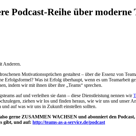
odcast-Reihe über moderne T
mit Anderen.
edroschenen Motivationssprüchen gestaltest – über die Essenz von Teama
eine Erfolgsformel? Was ist Erfolg überhaupt, wenn es um Teamarbeit 
en, indem wir mit ihnen über ihre „Teams“ sprechen.
eams auf und verleihen sie dann – diese Dienstleistung nennen wir
T
chzulegen, ziehen wir los und finden heraus, wie wir uns und unser A
nd auf was wir uns in Zukunft einstellen sollten.
 uns also gerne ZUSAMMEN WACHSEN und abonniert den Podcast, w
ts gibt, und auf:
http://teams-as-a-service.de/podcast