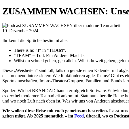
ZUSAMMEN WACHSEN: Unsere P
19. Dezember 2024
Ihr kennt die Sprüche bestimmt alle:
There is no "
I
" in "
TEAM
".
"TEAM" =
T
oll,
E
in
A
nderer
M
acht's
Willst du schnell gehen, geh allein. Willst du weit gehen, geh 
Diese „Weisheiten“ sind toll, falls du gerade einen Kalender mit abg
das brennend interessieren: Wie funktionieren agile Teams? Gibt es 
Sportmannschaften, Impro-Theater-Gruppen, Familien und Bands lern
Spoiler: Wir bei BRANDAD bauen erfolgreich Software-Entwicklungst
es
uns
bei moderner Teamarbeit ankommt. Statt nun aber die Beine ho
und wo noch Luft nach oben ist. Was wir uns von Anderen abschauen u
Wir wollen diese Reise mit euch gemeinsam bestreiten. Lasst
gehen mögt. Ab 2025 monatlich – im
Feed
, überall, wo es Podcas