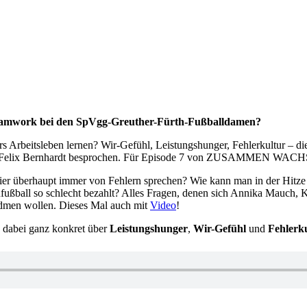
 Teamwork bei den SpVgg-Greuther-Fürth-Fußballdamen?
fürs Arbeitsleben lernen? Wir-Gefühl, Leistungshunger, Fehlerkultur 
er Felix Bernhardt besprochen. Für Episode 7 von ZUSAMMEN WAC
ier überhaupt immer von Fehlern sprechen? Wie kann man in der Hitze e
ßball so schlecht bezahlt? Alles Fragen, denen sich Annika Mauch, 
idmen wollen. Dieses Mal auch mit
Video
!
abei ganz konkret über
Leistungshunger
,
Wir-Gefühl
und
Fehlerku