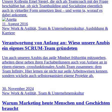
Unsere Kollegin Emel Siegel, die sich als Teamcoach mit der Frage
beschäftigt hat, ob sich Teambuilding und Socializing eigentlich
auch in virtueller Form umsetzen lässt – und wenn ja, worauf es
dabei ankommt.
11. August 2016
New Work & Agilität, Team & Unternehmenskultur, Ausbildung &
Karriere
Verantwortung von Anfang an: Wieso unsere Azubis
ein eigenes SCRUM-Team gründeten
Um auch unseren Azubis das agile Mindset frühzeitig mitzugeben,
arbeiten diese neben ihren Fachabteilungen auch von Anfang an in
einem eigenen, crossfunktionalen Azubi-Team zusammen: dem
Team Infinity. Hier lernen sie nicht nur agile Arbeitsweisen kennen,
sondern wickeln auch selbstorganisiert eigene Projekte ab.
30. November 2024
New Work & Agilität, Team & Unternehmenskultur
Warum Marketing heute Menschen und Geschichten
braucht