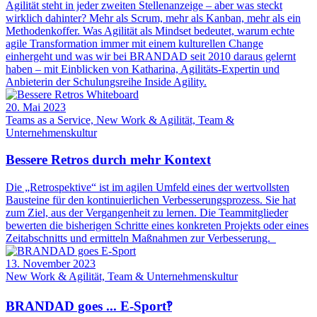
Agilität steht in jeder zweiten Stellenanzeige – aber was steckt
wirklich dahinter? Mehr als Scrum, mehr als Kanban, mehr als ein
Methodenkoffer. Was Agilität als Mindset bedeutet, warum echte
agile Transformation immer mit einem kulturellen Change
einhergeht und was wir bei BRANDAD seit 2010 daraus gelernt
haben – mit Einblicken von Katharina, Agilitäts-Expertin und
Anbieterin der Schulungsreihe Inside Agility.
20. Mai 2023
Teams as a Service, New Work & Agilität, Team &
Unternehmenskultur
Bessere Retros durch mehr Kontext
Die „Retrospektive“ ist im agilen Umfeld eines der wertvollsten
Bausteine für den kontinuierlichen Verbesserungsprozess. Sie hat
zum Ziel, aus der Vergangenheit zu lernen. Die Teammitglieder
bewerten die bisherigen Schritte eines konkreten Projekts oder eines
Zeitabschnitts und ermitteln Maßnahmen zur Verbesserung.
13. November 2023
New Work & Agilität, Team & Unternehmenskultur
BRANDAD goes ... E-Sport‽