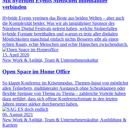
Mit hybriden Events Menschen miteinander
verbinden
Hybride Events vereinen das Beste aus beiden Welten – aber auch
die Komplexität beider. Was wir als langjähriger Sponsor des
Nürnberg Digital Festivals gelernt haben, welche Stolperfallen
hybride Formate bereithalten und warum es trotz aller digitalen
Möglichkeiten manchmal einfach nichts Besseres gibt als einen
echten Raum, echte Menschen und echte Häppchen zwischendurch.
15. April 2020
New Work & Agilität, Team & Unternehmenskultur
Open Space im Home Office
So klappt Konferenz im Krisenmodus. Themen-Input von möglichst
allen Teilgebern, multilateraler Austausch ohne Scheuklappen oder
flexible Sprünge von Thema zu Thema – zahlreiche Vorteile haben
dazu geführt, dass sich offene Konferenzformate in den letzten
Jahren immer stärker durchgesetzt haben.
06. August 2021
New Work & Agilität, Team & Unternehmenskultur, Ausbildung &
Karriere